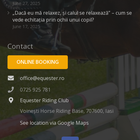
June 27, 2025
„Dacă eu mă relaxez, și calul se relaxează” – cum se
vede echitația prin ochii unui copil?
June 17, 2025
Contact
ONLINE BOOKING
office@equester.ro
0725 925 781
Equester Riding Club
Voinești Horse Riding Base, 707600, Iasi
See location via Google Maps