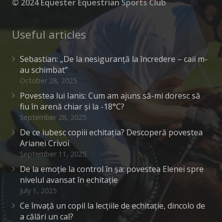
© 2024 Equester Equestrian Sports Club
Useful articles
Sebastian: „De la nesiguranță la încredere – caii m-
au schimbat”
October 28, 2025
Povestea lui Ianis: Cum am ajuns să-mi doresc să
fiu în arenă chiar și la -18°C?
September 28, 2025
De ce iubesc copiii echitația? Descoperă povestea
Arianei Crivoi
September 11, 2025
De la emoție la control în șa: povestea Elenei spre
nivelul avansat în echitație
July 1, 2025
Ce învață un copil la lecțiile de echitație, dincolo de
a călări un cal?