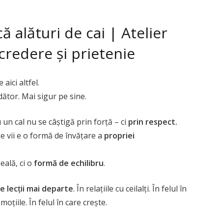
că alături de cai | Atelier
ncredere și prietenie
aici altfel.
ător. Mai sigur pe sine.
u un cal nu se câștigă prin forță – ci
prin respect.
nțe vii e o formă de învățare a
propriei
eală, ci o
formă de echilibru
.
e lecții mai departe
. În relațiile cu ceilalți. În felul în
oțiile. În felul în care crește.