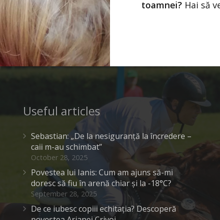
toamnei?
Hai să 
Useful articles
Sebastian: „De la nesiguranță la încredere –
caii m-au schimbat”
October 28, 2025
Povestea lui Ianis: Cum am ajuns să-mi
doresc să fiu în arenă chiar și la -18°C?
September 28, 2025
De ce iubesc copiii echitația? Descoperă
povestea Arianei Crivoi