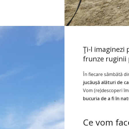
Ţi-l imaginezi 
frunze ruginii
În fiecare sâmbătă din
jucăușă alături de cai
Vom (re)descoperi împ
bucuria de a fi în na
Ce vom fac