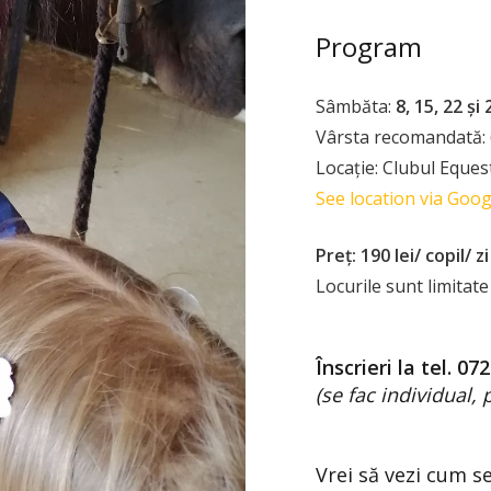
Program
Sâmbăta:
8,
15, 22 și
Vârsta recomandată: 
Locație: Clubul Equest
See location via Goo
Preț:
190 lei/ copil/ zi
Locurile sunt limitate 
Înscrieri la tel. 07
(se fac individual, 
Vrei să vezi cum s