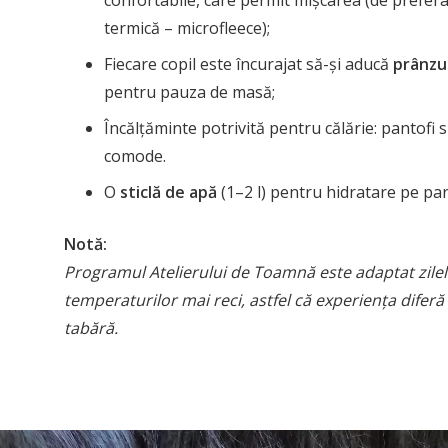
confortabile, care permit mișcarea (de prefera
termică – microfleece);
Fiecare copil este încurajat să-și aducă
prânzul
pentru pauza de masă;
Încălțăminte potrivită pentru călărie: pantofi
comode.
O
sticlă de apă
(1–2 l) pentru hidratare pe parc
Notă:
Programul Atelierului de Toamnă este adaptat zilel
temperaturilor mai reci, astfel că experiența diferă
tabără.