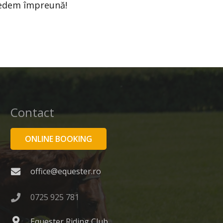
vedem împreună!
Contact
ONLINE BOOKING
office@equester.ro
0725 925 781
Equester Riding Club