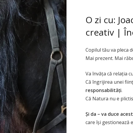
O zi cu: Joa
creativ | Î
Copilul tău va pleca de 
Mai prezent. Mai răbd
Va învăța că relația c
Că îngrijirea unei fii
responsabilități
.
Că Natura nu e plictis
Și da – va duce acest
care își gestionează em