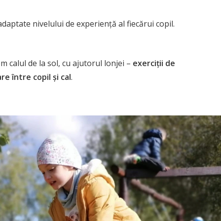
 adaptate nivelului de experiență al fiecărui copil.
calul de la sol, cu ajutorul lonjei –
exerciții de
e între copil și cal
.