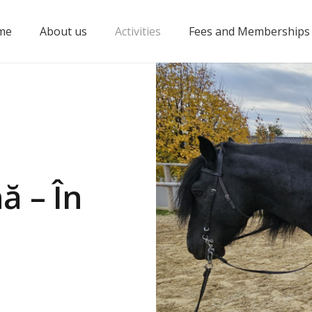
me
About us
Activities
Fees and Memberships
re”
benefits
ă – În