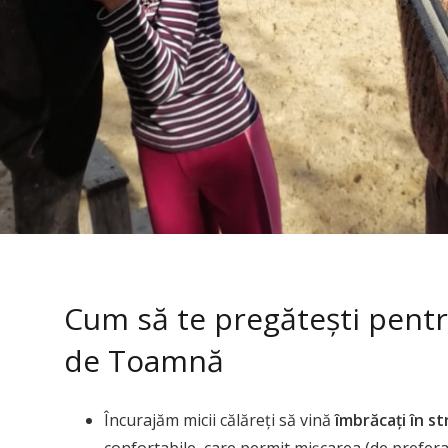
Cum să te pregătești pentr
de Toamnă
Încurajăm micii călăreți să vină
îmbrăcați în st