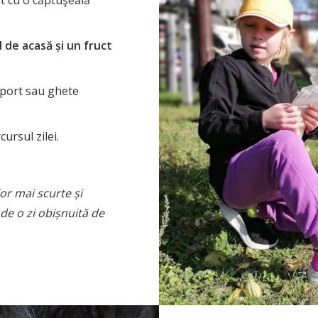
t cu o căptuşeală
 de acasă și un fruct
 sport sau ghete
ursul zilei.
or mai scurte și
 de o zi obișnuită de