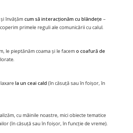
 și învățăm
cum să interacționăm cu blândețe
–
coperim primele reguli ale comunicării cu calul.
riem, le pieptănăm coama și le facem
o coafură de
lorate.
elaxare
la un ceai cald
(în căsuță sau în foișor, în
alizăm, cu mâinile noastre, mici obiecte tematice
ilor (în căsuță sau în foișor, în funcție de vreme).