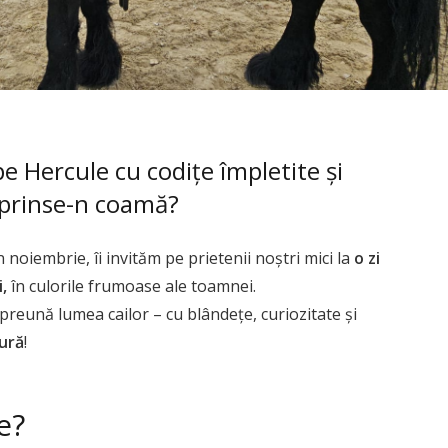
pe Hercule cu codițe împletite și
 prinse-n coamă?
 noiembrie, îi invităm pe prietenii noștri mici la
o zi
,
în culorile frumoase ale toamnei.
reună lumea cailor – cu blândețe, curiozitate și
tură
!
e?