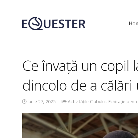
Ho
Ateliere de Toamnă – În lumea cailor
Mini-camp pentru copii “Aventuri căla
Ce învață un copil la
dincolo de a călări 
iunie 27, 2025
Activitățile Clubului
,
Echitație pentr