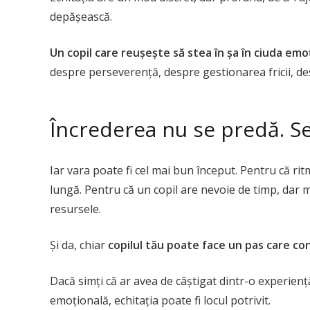
depășească.
Un copil care reușește să stea în șa în ciuda emoț
despre perseverență, despre gestionarea fricii, des
Încrederea nu se predă. Se
Iar vara poate fi cel mai bun început. Pentru că rit
lungă. Pentru că un copil are nevoie de timp, dar m
resursele.
Și da, chiar
copilul tău poate face un pas care co
Dacă simți că ar avea de câștigat dintr-o experie
emoțională, echitația poate fi locul potrivit.