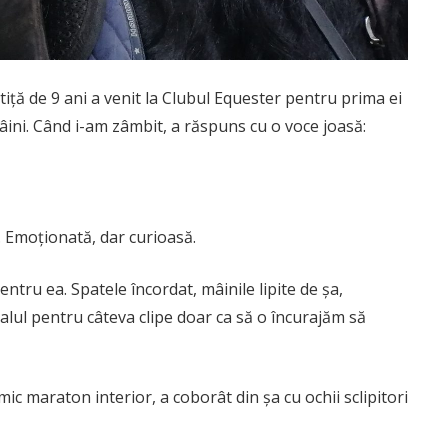
etiță de 9 ani a venit la Clubul Equester pentru prima ei
mâini. Când i-am zâmbit, a răspuns cu o voce joasă:
os. Emoționată, dar curioasă.
ntru ea. Spatele încordat, mâinile lipite de șa,
alul pentru câteva clipe doar ca să o încurajăm să
mic maraton interior, a coborât din șa cu ochii sclipitori