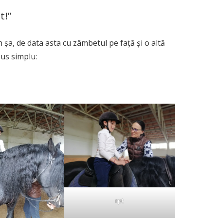
t!”
 șa, de data asta cu zâmbetul pe față și o altă
pus simplu:
rpt