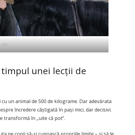
rpt
 timpul unei lecții de
nici cu un animal de 500 de kilograme. Dar adevărata
espre încredere câștigată în pași mici, dar decisivi.
e transformă în „uite că pot”.
ta pe copii să-și cunoască propriile limite – și să le