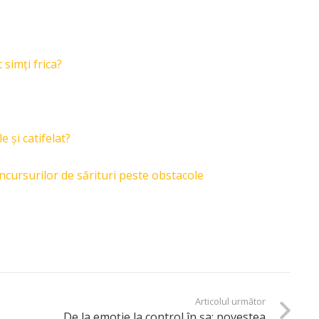
 simți frica?
e și catifelat?
ursurilor de sărituri peste obstacole
Articolul următor
De la emoție la control în șa: povestea