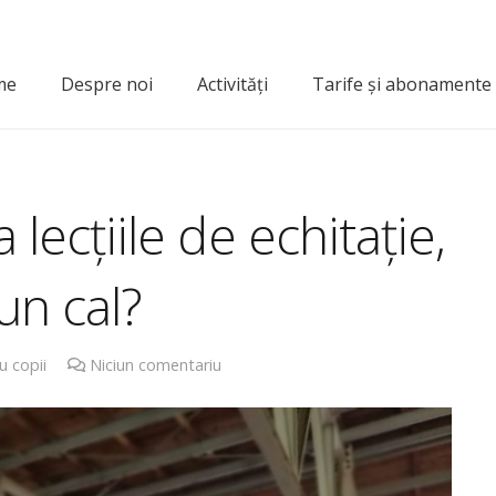
me
Despre noi
Activități
Tarife și abonamente
re”
 lecțiile de echitație,
un cal?
u copii
Niciun comentariu