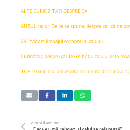
ALTE CURIOZITĂȚI DESPRE CAI
AUZUL cailor: De ce se spune, despre cai, că ne pot
Să învățăm limbajul corporal al calului
Curiozități despre cai: De ce botul calului este moal
TOP 10 cele mai amuzante momente din timpul conc
Articolul anterior
„Dacă eu mă relaxez, și calul se relaxează”