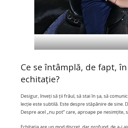
Ce se întâmplă, de fapt, în
echitație?
Desigur, înveți să ții frâul, să stai în șa, să comu
lecție este subtilă. Este despre stăpânire de sine. D
Despre acel „nu pot” care, aproape pe nesimțite, s
Echitația are un mod discret, dar profund, de a-i aju