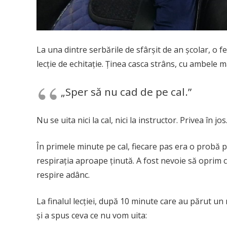
La una dintre serbările de sfârșit de an școlar, o f
lecție de echitație. Ținea casca strâns, cu ambele 
„Sper să nu cad de pe cal.”
Nu se uita nici la cal, nici la instructor. Privea în j
În primele minute pe cal, fiecare pas era o probă pe
respirația aproape ținută. A fost nevoie să oprim c
respire adânc.
La finalul lecției, după 10 minute care au părut un 
și a spus ceva ce nu vom uita: