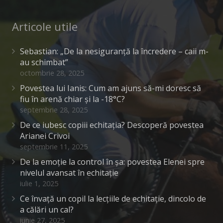
Articole utile
Sebastian: „De la nesiguranță la încredere – caii m-
au schimbat”
octombrie 28, 2025
Povestea lui Ianis: Cum am ajuns să-mi doresc să
fiu în arenă chiar și la -18°C?
septembrie 28, 2025
De ce iubesc copiii echitația? Descoperă povestea
Arianei Crivoi
septembrie 11, 2025
De la emoție la control în șa: povestea Elenei spre
nivelul avansat în echitație
iulie 1, 2025
Ce învață un copil la lecțiile de echitație, dincolo de
a călări un cal?
iunie 27, 2025