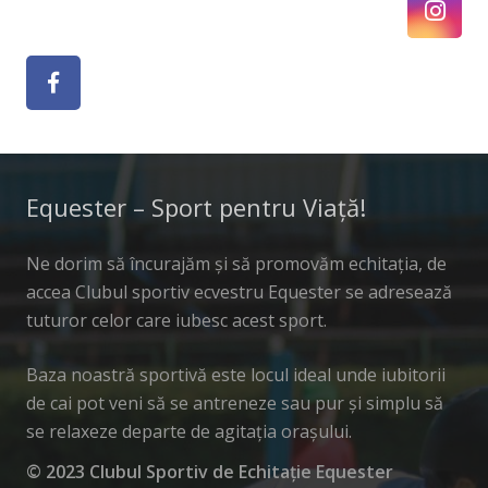
Equester – Sport pentru Viață!
Ne dorim să încurajăm și să promovăm echitația, de
accea Clubul sportiv ecvestru Equester se adresează
tuturor celor care iubesc acest sport.
Baza noastră sportivă este locul ideal unde iubitorii
de cai pot veni să se antreneze sau pur și simplu să
se relaxeze departe de agitația orașului.
© 2023 Clubul Sportiv de Echitație Equester