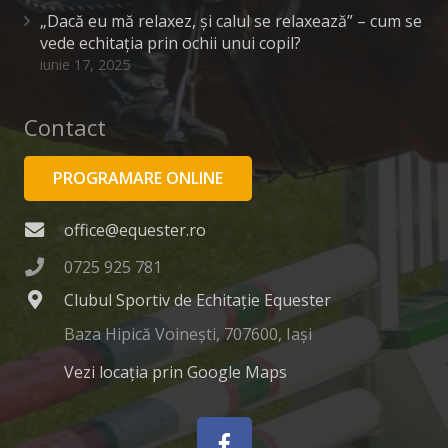
„Dacă eu mă relaxez, și calul se relaxează” – cum se
vede echitația prin ochii unui copil?
iunie 17, 2025
Contact
PROGRAMARE ONLINE
office@equester.ro
0725 925 781
Clubul Sportiv de Echitație Equester
Baza Hipică Voinești, 707600, Iași
Vezi locația prin Google Maps