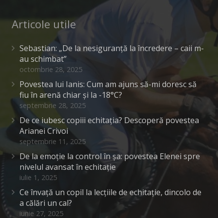
Articole utile
Sebastian: „De la nesiguranță la încredere – caii m-
au schimbat”
octombrie 28, 2025
Povestea lui Ianis: Cum am ajuns să-mi doresc să
fiu în arenă chiar și la -18°C?
septembrie 28, 2025
De ce iubesc copiii echitația? Descoperă povestea
Arianei Crivoi
septembrie 11, 2025
De la emoție la control în șa: povestea Elenei spre
nivelul avansat în echitație
iulie 1, 2025
Ce învață un copil la lecțiile de echitație, dincolo de
a călări un cal?
iunie 27, 2025