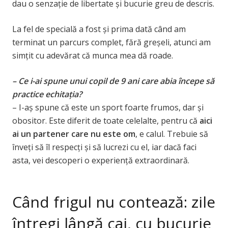
dau o senzație de libertate și bucurie greu de descris.
La fel de specială a fost și prima dată când am
terminat un parcurs complet, fără greșeli, atunci am
simțit cu adevărat că munca mea dă roade.
– Ce i-ai spune unui copil de 9 ani care abia începe să
practice echitația?
– I-aș spune că este un sport foarte frumos, dar și
obositor. Este diferit de toate celelalte, pentru că
aici
ai un partener care nu este om
, e calul. Trebuie să
înveți să îl respecți și să lucrezi cu el, iar dacă faci
asta, vei descoperi o experiență extraordinară.
Când frigul nu contează: zile
întregi lângă cai, cu bucurie