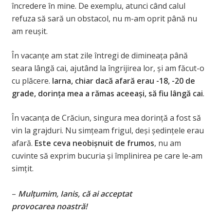
încredere în mine. De exemplu, atunci când calul
refuza să sară un obstacol, nu m-am oprit până nu
am reușit.
În vacanțe am stat zile întregi de dimineața până
seara lângă cai, ajutând la îngrijirea lor, și am făcut-o
cu plăcere.
Iarna, chiar dacă afară erau -18, -20 de
grade, dorința mea a rămas aceeași, să fiu lângă cai
.
În vacanța de Crăciun, singura mea dorință a fost să
vin la grajduri. Nu simțeam frigul, deși ședințele erau
afară.
Este ceva neobișnuit de frumos
, nu am
cuvinte să exprim bucuria și împlinirea pe care le-am
simțit.
–
Mulțumim, Ianis, că ai acceptat
provocarea noastră!