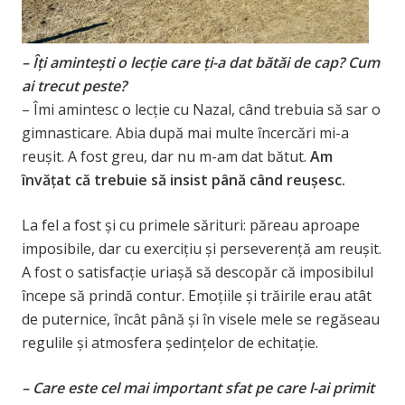
– Îți amintești o lecție care ți-a dat bătăi de cap? Cum
ai trecut peste?
– Îmi amintesc o lecție cu Nazal, când trebuia să sar o
gimnasticare. Abia după mai multe încercări mi-a
reușit. A fost greu, dar nu m-am dat bătut.
Am
învățat că trebuie să insist până când reușesc.
La fel a fost și cu primele sărituri: păreau aproape
imposibile, dar cu exercițiu și perseverență am reușit.
A fost o satisfacție uriașă să descopăr că imposibilul
începe să prindă contur. Emoțiile și trăirile erau atât
de puternice, încât până și în visele mele se regăseau
regulile și atmosfera ședințelor de echitație.
– Care este cel mai important sfat pe care l-ai primit