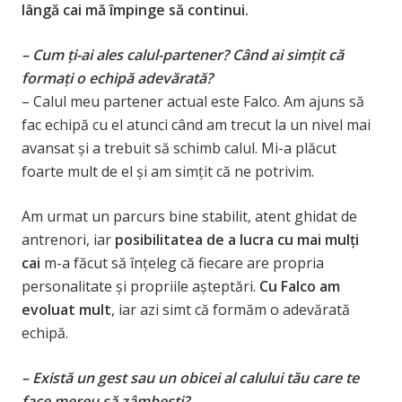
lângă cai mă împinge să continui.
– Cum ți-ai ales calul-partener? Când ai simțit că
formați o echipă adevărată?
– Calul meu partener actual este Falco. Am ajuns să
fac echipă cu el atunci când am trecut la un nivel mai
avansat și a trebuit să schimb calul. Mi-a plăcut
foarte mult de el și am simțit că ne potrivim.
Am urmat un parcurs bine stabilit, atent ghidat de
antrenori, iar
posibilitatea de a lucra cu mai mulți
cai
m-a făcut să înțeleg că fiecare are propria
personalitate și propriile așteptări.
Cu Falco am
evoluat mult
, iar azi simt că formăm o adevărată
echipă.
– Există un gest sau un obicei al calului tău care te
face mereu să zâmbești?