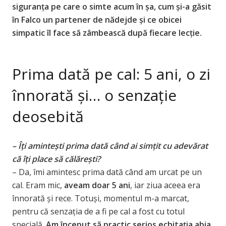
siguranța pe care o simte acum în șa, cum și-a găsit
în Falco un partener de nădejde și ce obicei
simpatic îl face să zâmbească după fiecare lecție.
Prima dată pe cal: 5 ani, o zi
înnorată și… o senzație
deosebită
– Îți amintești prima dată când ai simțit cu adevărat
că îți place să călărești?
– Da, îmi amintesc prima dată când am urcat pe un
cal. Eram mic,
aveam doar 5 ani
, iar ziua aceea era
înnorată și rece. Totuși, momentul m-a marcat,
pentru că senzația de a fi pe cal a fost cu totul
specială.
Am început să practic serios echitația abia