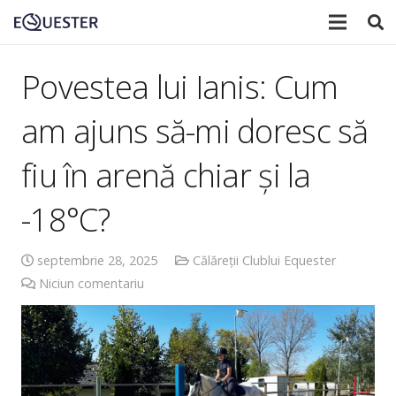
Povestea lui Ianis: Cum
am ajuns să-mi doresc să
fiu în arenă chiar și la
-18°C?
septembrie 28, 2025
Călăreții Clublui Equester
Niciun comentariu