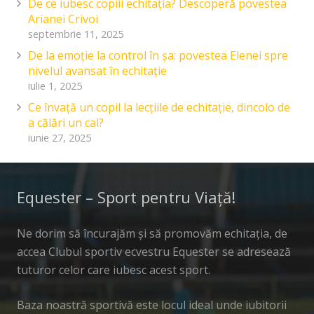
De ce iubesc copiii echitația? Descoperă povestea
Arianei Crivoi
septembrie 11, 2025
De la emoție la control în șa: povestea Elenei spre
nivelul avansat în echitație
iulie 1, 2025
Ce învață un copil la lecțiile de echitație, dincolo de
a călări un cal?
iunie 27, 2025
Equester – Sport pentru Viață!
Ne dorim să încurajăm și să promovăm echitația, de
accea Clubul sportiv ecvestru Equester se adresează
tuturor celor care iubesc acest sport.
Baza noastră sportivă este locul ideal unde iubitorii