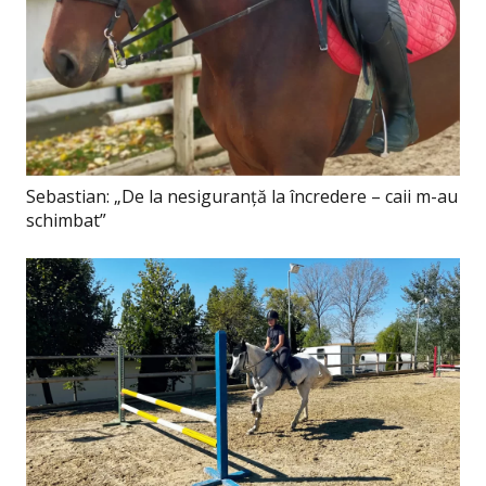
Sebastian: „De la nesiguranță la încredere – caii m-au
schimbat”