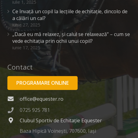
iulie 1, 2025
Ce învață un copil la lecțiile de echitație, dincolo de
a călări un cal?
iunie 27, 2025
„Dacă eu mă relaxez, și calul se relaxează” – cum se
vede echitația prin ochii unui copil?
iunie 17, 2025
Contact
PROGRAMARE ONLINE
office@equester.ro
0725 925 781
Clubul Sportiv de Echitație Equester
Baza Hipică Voinești, 707600, Iași