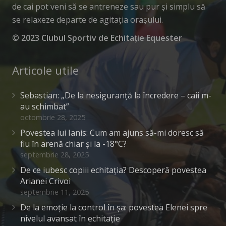
de cai pot veni să se antreneze sau pur și simplu să
se relaxeze departe de agitația orașului.
© 2023 Clubul Sportiv de Echitație Equester
Articole utile
Sebastian: „De la nesiguranță la încredere – caii m-
au schimbat”
octombrie 28, 2025
Povestea lui Ianis: Cum am ajuns să-mi doresc să
fiu în arenă chiar și la -18°C?
septembrie 28, 2025
De ce iubesc copiii echitația? Descoperă povestea
Arianei Crivoi
septembrie 11, 2025
De la emoție la control în șa: povestea Elenei spre
nivelul avansat în echitație