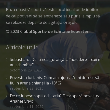
Baza noastră sportivă este locul ideal unde iubitorii
de cai pot veni să se antreneze sau pur și simplu să
se relaxeze departe de agitația orașului.
© 2023 Clubul Sportiv de Echitație Equester
Articole utile
Sebastian: „De la nesiguranță la încredere – caii m-
au schimbat”
octombrie 28, 2025
Povestea lui Ianis: Cum am ajuns să-mi doresc să
fiu în arenă chiar și la -18°C?
septembrie 28, 2025
De ce iubesc copiii echitația? Descoperă povestea
Arianei Crivoi
septembrie 11, 2025