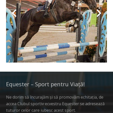
Equester – Sport pentru Viață!
Ne dorim să încurajăm și să promovăm echitația, de
accea Clubul sportiv ecvestru Equester se adresează
tuturor celor care iubesc acest sport.