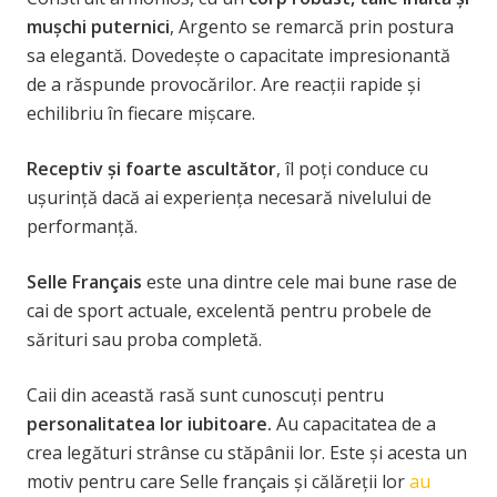
muşchi puternici
, Argento se remarcă prin postura
sa elegantă. Dovedește o capacitate impresionantă
de a răspunde provocărilor. Are reacții rapide și
echilibriu în fiecare mișcare.
Receptiv şi foarte ascultător
, îl poţi conduce cu
ușurință dacă ai experiența necesară nivelului de
performanță.
Selle Français
este una dintre cele mai bune rase de
cai de sport actuale, excelentă pentru probele de
sărituri sau proba completă.
Caii din această rasă sunt cunoscuți pentru
personalitatea lor iubitoare.
Au capacitatea de a
crea legături strânse cu stăpânii lor. Este și acesta un
motiv pentru care Selle français și călăreții lor
au