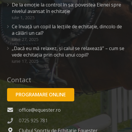
De la emoție la control în șa: povestea Elenei spre
nivelul avansat în echitație
iulie 1, 2025
Ce învață un copil la lecțiile de echitație, dincolo de
a călări un cal?
iunie 27, 2025
„Dacă eu mă relaxez, și calul se relaxează” – cum se
vede echitația prin ochii unui copil?
iunie 17, 2025
Contact
PROGRAMARE ONLINE
office@equester.ro
0725 925 781
Clubul Sportiv de Echitație Equester