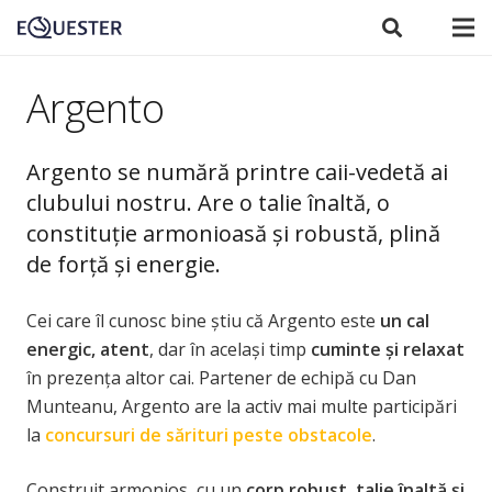
Argento
Argento se numără printre caii-vedetă ai
clubului nostru. Are o talie înaltă, o
constituție armonioasă și robustă, plină
de forță și energie.
Cei care îl cunosc bine ştiu că Argento este
un cal
energic, atent
, dar în același timp
cuminte și relaxat
în prezența altor cai. Partener de echipă cu Dan
Munteanu, Argento are la activ mai multe participări
la
concursuri de sărituri peste obstacole
.
Construit armonios, cu un
corp robust, talie înaltă şi