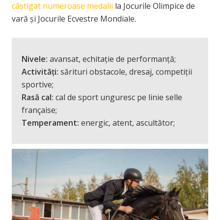
câștigat numeroase medalii
la Jocurile Olimpice de
vară și Jocurile Ecvestre Mondiale.
Nivele:
avansat, echitație de performanță;
Activități:
sărituri obstacole, dresaj, competiții
sportive;
Rasă cal:
cal de sport unguresc pe linie selle
française;
Temperament:
energic, atent, ascultător;